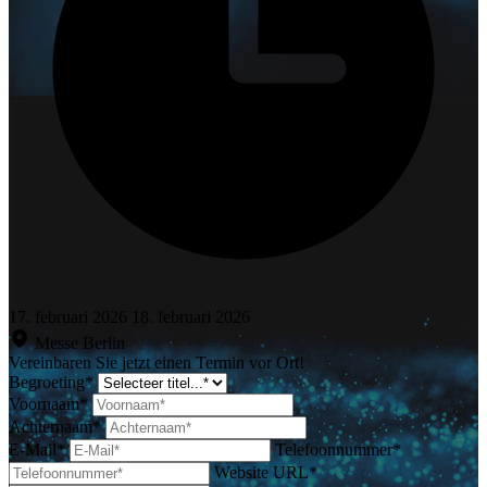
17. februari 2026
18. februari 2026
Messe Berlin
Vereinbaren Sie jetzt einen Termin vor Ort!
Begroeting*
Voornaam*
Achternaam*
E-Mail*
Telefoonnummer*
Website URL*