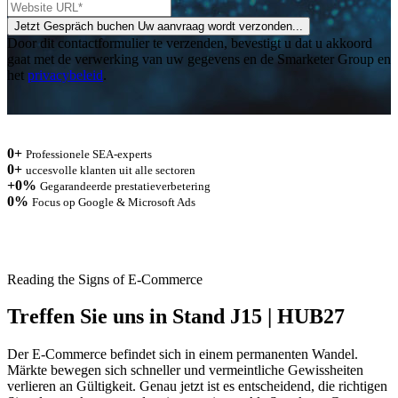
Jetzt Gespräch buchen
Uw aanvraag wordt verzonden...
Door dit contactformulier te verzenden, bevestigt u dat u akkoord
gaat met de verwerking van uw gegevens en de Smarketer Group en
het
privacybeleid
.
0
+
Professionele SEA-experts
0
+
uccesvolle klanten uit alle sectoren
+
0
%
Gegarandeerde prestatieverbetering
0
%
Focus op Google & Microsoft Ads
Reading the Signs of E-Commerce
Treffen Sie uns in Stand J15 | HUB27
Der E-Commerce befindet sich in einem permanenten Wandel.
Märkte bewegen sich schneller und vermeintliche Gewissheiten
verlieren an Gültigkeit. Genau jetzt ist es entscheidend, die richtigen