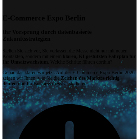
E-Commerce Expo Berlin
Ihr Vorsprung durch datenbasierte
Zukunftsstrategien
Stellen Sie sich vor, Sie verlassen die Messe nicht nur mit neuen
Kontakten, sondern mit einem
klaren, KI-gestützten Fahrplan für
Ihr Umsatzwachstum.
Welche Schritte führen dorthin?
Genau das klären wir jetzt. Auf der E-Commerce Expo Berlin 2026
zeigen wir Ihnen, wie Sie die
Zeichen des Marktes richtig
deuten
und Ihr Business messbar skalieren.