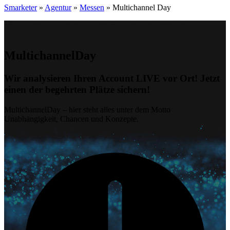
Smarketer
»
Agentur
»
Messen
»
Multichannel Day
MultichannelDay
Wir analysieren Ihren Account LIVE vor Ort! Jetzt
einen der begehrten Plätze sichern!
MultichannelDay – hier steht alles unter dem Motto
Unabhängigkeit, Chancen und Konzepte.