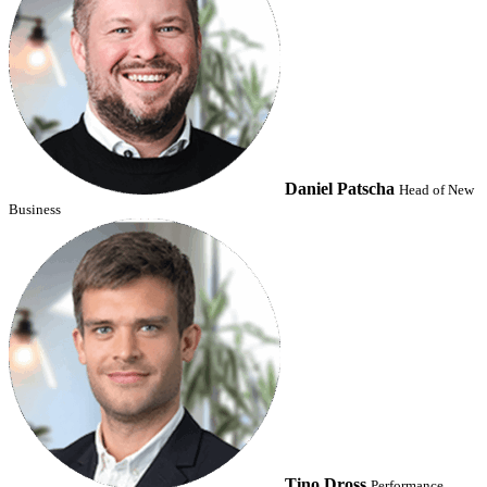
Daniel Patscha
Head of New
Business
Tino Dross
Performance