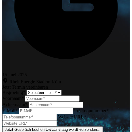
15. mei 2025
RheinEnergie Stadion Köln
Jetzt Termin vereinbaren
Begroeting*
Voornaam*
Achternaam*
E-Mail*
Telefoonnummer*
Website URL*
Jetzt Gespräch buchen
Uw aanvraag wordt verzonden...