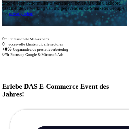
Door dit contactformulier te verzenden, bevestigt u dat u akkoord
gaat met de verwerking van uw gegevens en de Smarketer Group en
het
privacybeleid
.
0
+
Professionele SEA-experts
0
+
uccesvolle klanten uit alle sectoren
+
0
%
Gegarandeerde prestatieverbetering
0
%
Focus op Google & Microsoft Ads
Erlebe DAS E-Commerce Event des
Jahres!