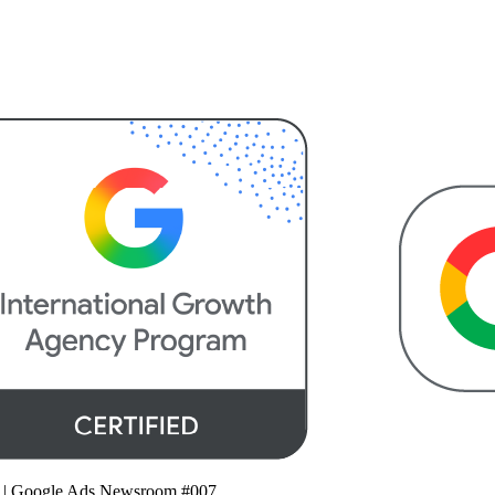
 | Google Ads Newsroom #007